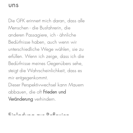
uns
Die GFK erinnert mich daran, dass alle 
Menschen - die Busfahrerin, die 
anderen Passagiere, ich - ähnliche 
Bedürfnisse haben, auch wenn wir 
unterschiedliche Wege wählen, sie zu 
erfüllen. Wenn ich zeige, dass ich die 
Bedürfnisse meines Gegenübers sehe, 
steigt die Wahrscheinlichkeit, dass es 
mir entgegenkommt.
Dieser Perspektivwechsel kann Mauern 
abbauen, die oft 
Frieden und 
Veränderung
 verhindern.
Einladung zur Reflexion
Hast du heute schon eine Situation 
erlebt, in der du dich geärgert hast? 