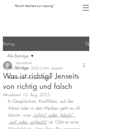
"Durch Klarheit zur Lösung"
Beitrag
Alle Beiträge
nbiondini4
Alle Beiträge
21. Sept. 2022
2 Min. Lesezeit
Was ist richtig? Jenseits
Feldnotizen aus dem Leben
von richtig und falsch
Aktualisiert:
12. Aug. 2025
In Gesprächen, Konflikten, auf der 
Arbeit oder in den Medien geht es oft 
darum, was „
richtig“ oder „falsch“, 
„gut“ oder „schlecht“
 ist. Gibt es eine 
Möglichkeit,  über diese Bewertungen 