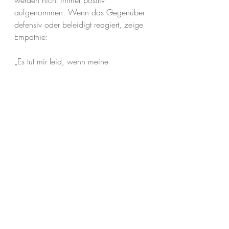
werden nicht immer positiv 
aufgenommen. Wenn das Gegenüber 
defensiv oder beleidigt reagiert, zeige 
Empathie:
„Es tut mir leid, wenn meine 
Unterbrechung für dich unangenehm 
war. Mir ist wichtig, dass wir in 
Verbindung bleiben.“
„Ich wollte sicherstellen, dass ich dich 
richtig verstehe. Könnten wir kurz 
innehalten, um gemeinsam Klarheit zu 
finden?“
💡 
Tipp:
 Vermeide Unterbrechungen, 
wenn du emotional aufgewühlt bist. 
Warte, bis du ruhig und klar 
kommunizieren kannst.