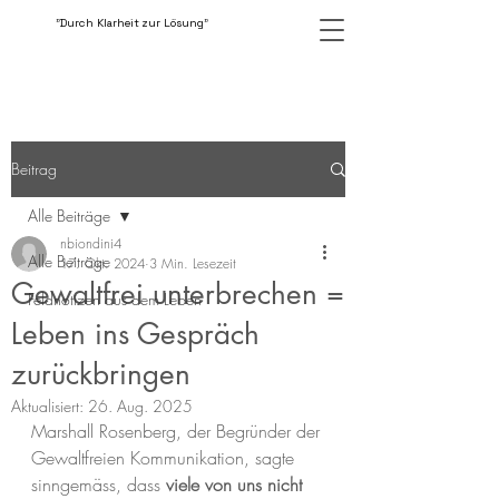
"Durch Klarheit zur Lösung"
Beitrag
Alle Beiträge
nbiondini4
Alle Beiträge
17. Okt. 2024
3 Min. Lesezeit
Gewaltfrei unterbrechen =
Feldnotizen aus dem Leben
Leben ins Gespräch
zurückbringen
Aktualisiert:
26. Aug. 2025
Marshall Rosenberg, der Begründer der 
Gewaltfreien Kommunikation, sagte 
sinngemäss, dass 
viele
von uns nicht 