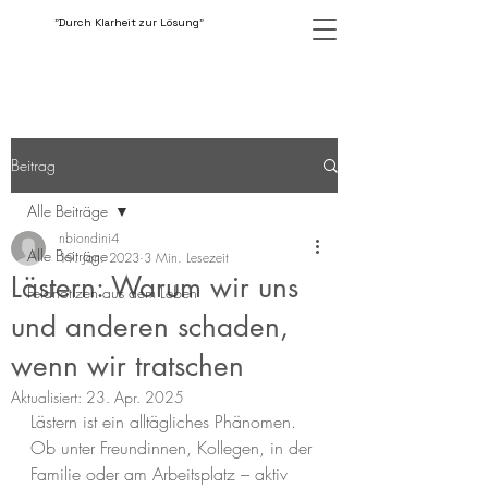
"Durch Klarheit zur Lösung"
Beitrag
Alle Beiträge
nbiondini4
Alle Beiträge
19. Jan. 2023
3 Min. Lesezeit
Lästern: Warum wir uns
Feldnotizen aus dem Leben
und anderen schaden,
wenn wir tratschen
Aktualisiert:
23. Apr. 2025
Lästern ist ein alltägliches Phänomen. 
Ob unter Freundinnen, Kollegen, in der 
Familie oder am Arbeitsplatz – aktiv 