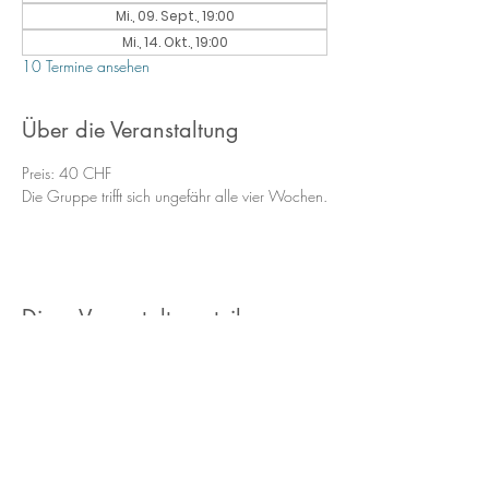
Mi., 09. Sept., 19:00
Mi., 14. Okt., 19:00
10 Termine ansehen
Über die Veranstaltung
Preis: 40 CHF
Die Gruppe trifft sich ungefähr alle vier Wochen.
Diese Veranstaltung teilen
Ein Teil der Portraitfotos auf dieser Website
entstand in Zusammenarbeit mit
Larissa
Keller Fotografie
&