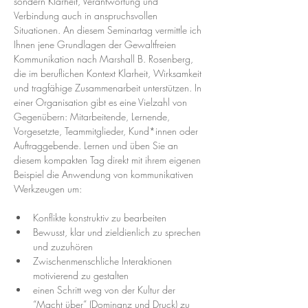
sondern Klarheit, Verantwortung und 
Verbindung auch in anspruchsvollen 
Situationen. An diesem Seminartag vermittle ich 
Ihnen jene Grundlagen der Gewaltfreien 
Kommunikation nach Marshall B. Rosenberg, 
die im beruflichen Kontext Klarheit, Wirksamkeit 
und tragfähige Zusammenarbeit unterstützen. In 
einer Organisation gibt es eine Vielzahl von 
Gegenübern: Mitarbeitende, Lernende, 
Vorgesetzte, Teammitglieder, Kund*innen oder 
Auftraggebende. Lernen und üben Sie an 
diesem kompakten Tag direkt mit ihrem eigenen 
Beispiel die Anwendung von kommunikativen 
Werkzeugen um:
Konflikte konstruktiv zu bearbeiten
Bewusst, klar und zieldienlich zu sprechen 
und zuzuhören
Zwischenmenschliche Interaktionen 
motivierend zu gestalten
einen Schritt weg von der Kultur der 
“Macht über” (Dominanz und Druck) zu 