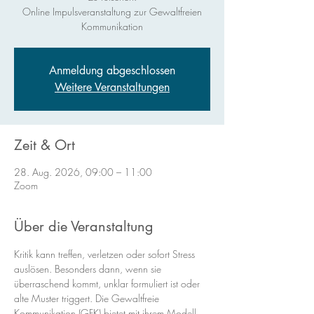
Online Impulsveranstaltung zur Gewaltfreien
Kommunikation
Anmeldung abgeschlossen
Weitere Veranstaltungen
Zeit & Ort
28. Aug. 2026, 09:00 – 11:00
Zoom
Über die Veranstaltung
Kritik kann treffen, verletzen oder sofort Stress 
auslösen. Besonders dann, wenn sie 
überraschend kommt, unklar formuliert ist oder 
alte Muster triggert. Die Gewaltfreie 
Kommunikation (GFK) bietet mit ihrem Modell 